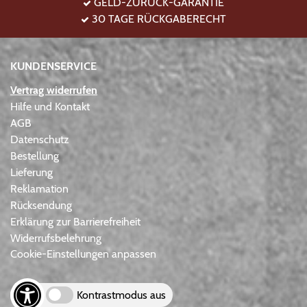
GELD-ZURÜCK-GARANTIE
30 TAGE RÜCKGABERECHT
KUNDENSERVICE
Vertrag widerrufen
Hilfe und Kontakt
AGB
Datenschutz
Bestellung
Lieferung
Reklamation
Rücksendung
Erklärung zur Barrierefreiheit
Widerrufsbelehrung
Cookie-Einstellungen anpassen
Kontrastmodus aus