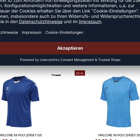
LLTRIKOTS
DEAL
HMLCORE XK POLY JERSEY S/S
HMLCORE XK POLY JERSEY S/