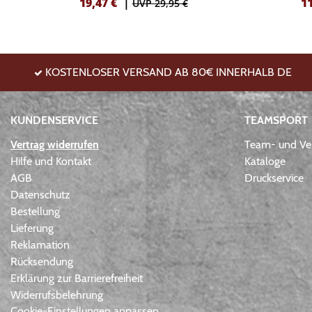
19,47
€
|
1
UVP 29,95 €
KOSTENLOSER VERSAND AB 80€ INNERHALB DE
KUNDENSERVICE
TEAMSPORT
Vertrag widerrufen
Team- und Ver
Hilfe und Kontakt
Kataloge
AGB
Druckservice
Datenschutz
Bestellung
Lieferung
Reklamation
Rücksendung
Erklärung zur Barrierefreiheit
Widerrufsbelehrung
Cookie-Einstellungen anpassen