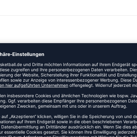
 Jersey-Baumwollmaterial und besticht durch sein
ngeschränkte Bewegungsfreiheit sorgt.
heit.