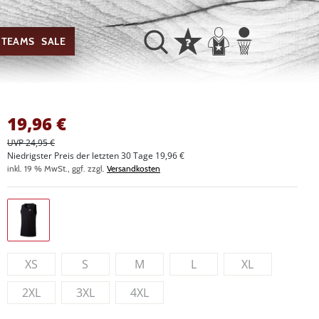
TEAMS
SALE
19,96
€
UVP 24,95 €
Niedrigster Preis der letzten 30 Tage 19,96 €
inkl. 19 % MwSt., ggf. zzgl.
Versandkosten
XS
S
M
L
XL
2XL
3XL
4XL