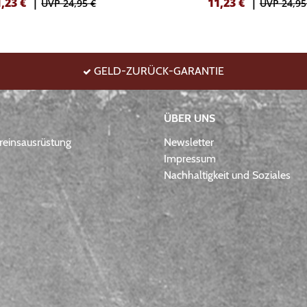
1,23
€
|
11,23
€
|
UVP 24,95 €
UVP 24,95
GELD-ZURÜCK-GARANTIE
ÜBER UNS
einsausrüstung
Newsletter
Impressum
Nachhaltigkeit und Soziales