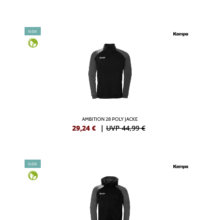
NEW
AMBITION 28 POLY JACKE
29,24
€
|
UVP 44,99 €
NEW