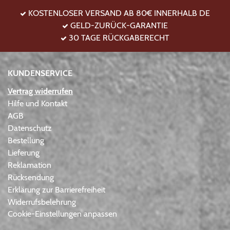
KOSTENLOSER VERSAND AB 80€ INNERHALB DE
GELD-ZURÜCK-GARANTIE
30 TAGE RÜCKGABERECHT
KUNDENSERVICE
Vertrag widerrufen
Hilfe und Kontakt
AGB
Datenschutz
Bestellung
Lieferung
Reklamation
Rücksendung
Erklärung zur Barrierefreiheit
Widerrufsbelehrung
Cookie-Einstellungen anpassen