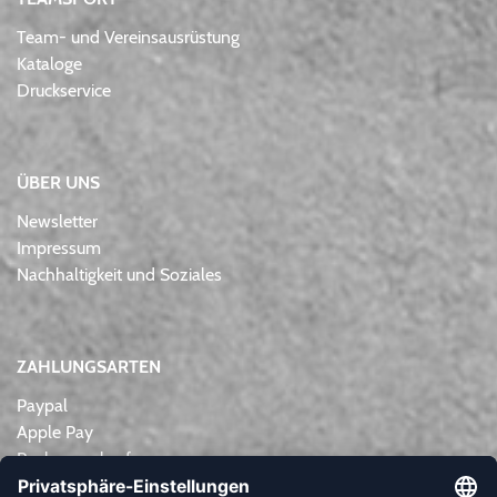
Team- und Vereinsausrüstung
Kataloge
Druckservice
ÜBER UNS
Newsletter
Impressum
Nachhaltigkeit und Soziales
ZAHLUNGSARTEN
Paypal
Apple Pay
Rechnungskauf
Lastschrift