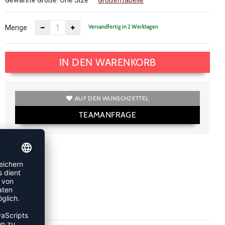
Gewählte Größe:
One Size
Größentabelle
Versandfertig in 2 Werktagen
Menge
IN DEN WARENKORB
AUF DEN WUNSCHZETTEL
TEAMANFRAGE