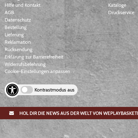
Hilfe und Kontakt
Kataloge
AGB
Druckservice
Datenschutz
Bestellung
Lieferung
Reklamation
Rücksendung
Erklärung zur Barrierefreiheit
Widerrufsbelehrung
Cookie-Einstellungen anpassen
Kontrastmodus aus
HOL DIR DIE NEWS AUS DER WELT VON WEPLAYBASKET