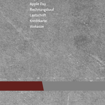
Apple Pay
Rechnungskauf
Lastschrift
Kreditkarte
Vorkasse