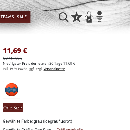
TEAMS
SALE
11,69
€
UVP 17,99 €
Niedrigster Preis der letzten 30 Tage 11,69 €
inkl. 19 % MwSt., ggf. zzgl.
Versandkosten
One Size
Gewählte Farbe: grau (icegraufluorot)