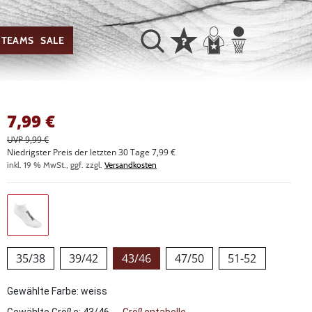
TEAMS
SALE
7,99
€
UVP 9,99 €
Niedrigster Preis der letzten 30 Tage 7,99 €
inkl. 19 % MwSt., ggf. zzgl.
Versandkosten
35/38
39/42
43/46
47/50
51-52
Gewählte Farbe: weiss