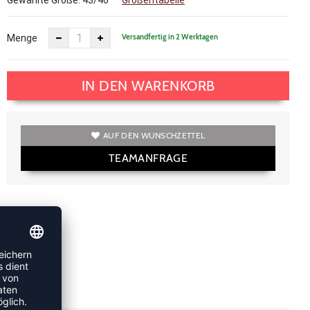
Gewählte Größe:
43/46
Größentabelle
Versandfertig in 2 Werktagen
Menge
IN DEN WARENKORB
AUF DEN WUNSCHZETTEL
TEAMANFRAGE