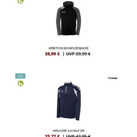
AMBITION 28 KAPUZENJACKE
38,99
€
|
UVP 59,99 €
NEW
HMLCORE 2.0 HALF ZIP
25,77
€
|
UVP 42,95 €