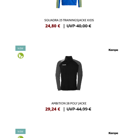
SQUADRA 25 TRAININGSJACKE KIDS
24,80
€
|
UVP 40,00 €
NEW
AMBITION 28 POLY JACKE
29,24
€
|
UVP 44,99 €
NEW