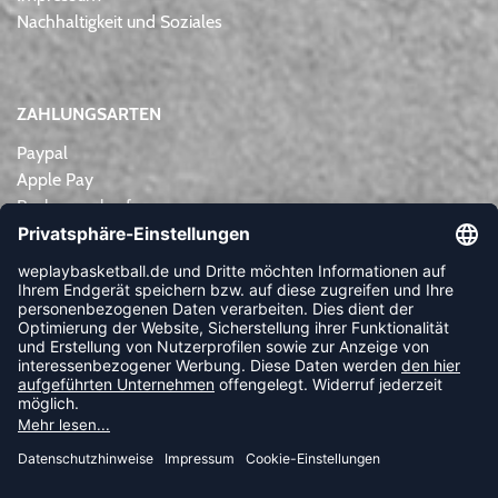
Nachhaltigkeit und Soziales
ZAHLUNGSARTEN
Paypal
Apple Pay
Rechnungskauf
Lastschrift
Kreditkarte
Vorkasse
NEWSLETTER
FOLLOW US