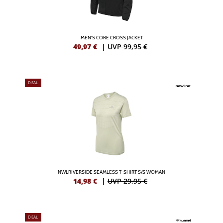
MEN'S CORE CROSS JACKET
49,97
€
|
UVP 99,95 €
DEAL
NWLRIVERSIDE SEAMLESS T-SHIRT S/S WOMAN
14,98
€
|
UVP 29,95 €
DEAL