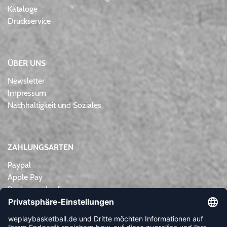
Kataloge
Druckservice
ÜBER UNS
Newsletter
Impressum
Nachhaltigkeit und Soziales
ZAHLUNGSARTEN
Paypal
Apple Pay
Rechnungskauf
Lastschrift
Kreditkarte
Vorkasse