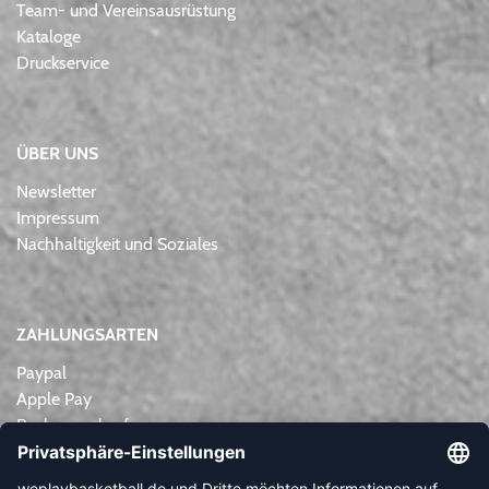
Team- und Vereinsausrüstung
Kataloge
Druckservice
ÜBER UNS
Newsletter
Impressum
Nachhaltigkeit und Soziales
ZAHLUNGSARTEN
Paypal
Apple Pay
Rechnungskauf
Lastschrift
Kreditkarte