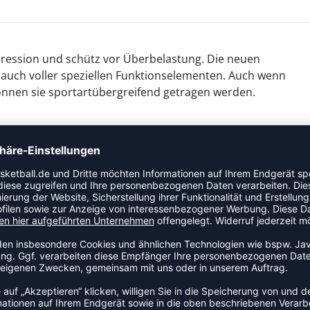
ression und schütz vor Überbelastung. Die neuen
 auch voller speziellen Funktionselementen. Auch wenn
önnen sie sportartübergreifend getragen werden.
ale Performance.
dlichen Bereich in der Kniekehle.
rt die Feuchtigkeit nach außen und hält die Haut so
ppenhaftbändern ausgestattet, die ein Verrutschen der
rodukt.