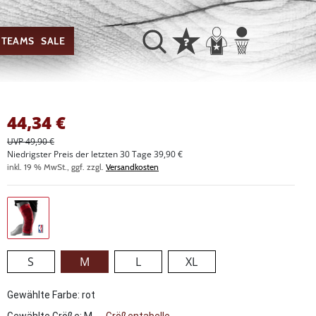
TEAMS
SALE
44,34
€
UVP 49,90 €
Niedrigster Preis der letzten 30 Tage 39,90 €
inkl. 19 % MwSt., ggf. zzgl.
Versandkosten
S
M
L
XL
Gewählte Farbe: rot