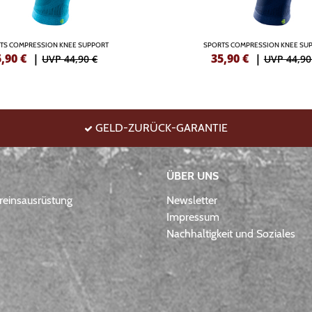
TS COMPRESSION KNEE SUPPORT
SPORTS COMPRESSION KNEE SU
5,90
€
|
35,90
€
|
UVP 44,90 €
UVP 44,90
GELD-ZURÜCK-GARANTIE
ÜBER UNS
einsausrüstung
Newsletter
Impressum
Nachhaltigkeit und Soziales