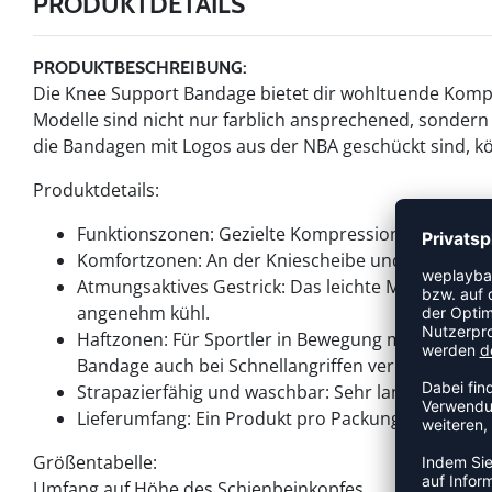
PRODUKTDETAILS
PRODUKTBESCHREIBUNG:
Die Knee Support Bandage bietet dir wohltuende Komp
Modelle sind nicht nur farblich ansprechened, sondern
die Bandagen mit Logos aus der NBA geschückt sind, k
Produktdetails:
Funktionszonen: Gezielte Kompression für maxim
Komfortzonen: An der Kniescheibe und dem empfin
Atmungsaktives Gestrick: Das leichte Material füh
angenehm kühl.
Haftzonen: Für Sportler in Bewegung mit zwei No
Bandage auch bei Schnellangriffen verhindern.
Strapazierfähig und waschbar: Sehr langlebiges P
Lieferumfang: Ein Produkt pro Packung
Größentabelle:
Umfang auf Höhe des Schienbeinkopfes