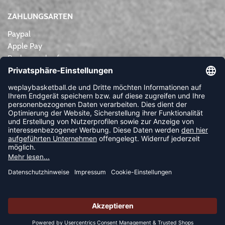
ZAHLUNGSARTEN
Paypal
Apple Pay
Rechnungskauf
Lastschrift
Kreditkarte
Vorkasse
NEWSLETTER
FOLLOW US
© 2026 Ballsportdirekt.de GmbH und Co. KG