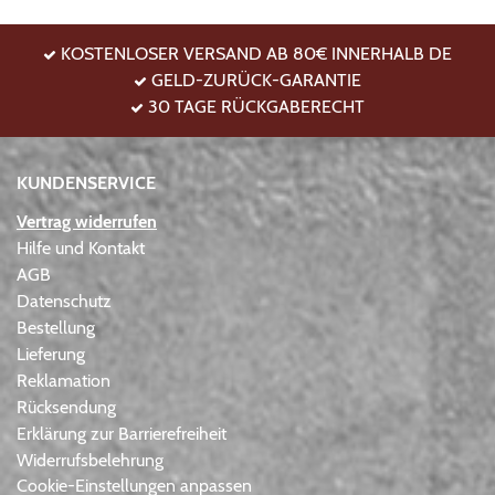
KOSTENLOSER VERSAND AB 80€ INNERHALB DE
GELD-ZURÜCK-GARANTIE
30 TAGE RÜCKGABERECHT
KUNDENSERVICE
Vertrag widerrufen
Hilfe und Kontakt
AGB
Datenschutz
Bestellung
Lieferung
Reklamation
Rücksendung
Erklärung zur Barrierefreiheit
Widerrufsbelehrung
Cookie-Einstellungen anpassen