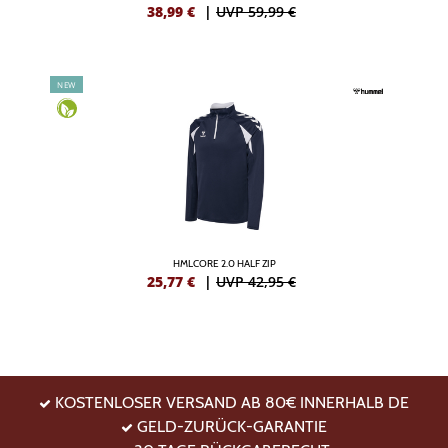
38,99
€
|
UVP 59,99 €
NEW
HMLCORE 2.0 HALF ZIP
25,77
€
|
UVP 42,95 €
KOSTENLOSER VERSAND AB 80€ INNERHALB DE
GELD-ZURÜCK-GARANTIE