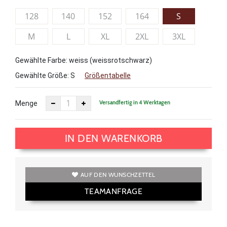
128
140
152
164
S
M
L
XL
2XL
3XL
Gewählte Farbe: weiss (weissrotschwarz)
Gewählte Größe:
S
Größentabelle
Versandfertig in 4 Werktagen
Menge
IN DEN WARENKORB
AUF DEN WUNSCHZETTEL
TEAMANFRAGE