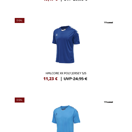
DEAL
HMLCORE XK POLY JERSEY S/S
11,23
€
|
UVP 24,95 €
DEAL