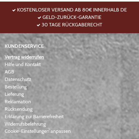
KOSTENLOSER VERSAND AB 80€ INNERHALB DE
GELD-ZURÜCK-GARANTIE
30 TAGE RÜCKGABERECHT
KUNDENSERVICE
Vertrag widerrufen
Hilfe und Kontakt
AGB
Datenschutz
Bestellung
Lieferung
Reklamation
Rücksendung
Erklärung zur Barrierefreiheit
Widerrufsbelehrung
Cookie-Einstellungen anpassen