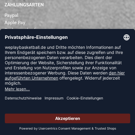
ZAHLUNGSARTEN
Paypal
Apple Pay
Rechnungskauf
Lastschrift
Kreditkarte
Vorkasse
NEWSLETTER
FOLLOW US
© 2026 Ballsportdirekt.de GmbH und Co. KG