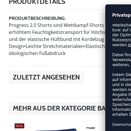
PRODUKTDETAILS
PRODUKTBESCHREIBUNG:
Progress 2.0 Shorts sind Wettkampf-Shorts für Fortges
erhöhtem Feuchtigkeitstransport für Höchstleistung. Di
und der elastische Hüftbund mit Kordelzug sorgt für ein
Design•Leichte Stretchmaterialien•Elastischer Hüftbun
ökologischen Fußabdruck
ZULETZT ANGESEHEN
MEHR AUS DER KATEGORIE BASKETB
DEAL
DEAL