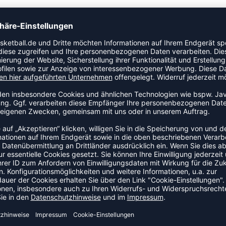
chrittene aus leichtem Stretchmaterial und mit
e Shorts weisen ein klassisches, einfarbiges Design auf
en optimalen Sitz.•Klassisches, einfarbiges
d mit Kordelzug•Recyclingpolyester reduziert den
ALLSHORTS
DEAL