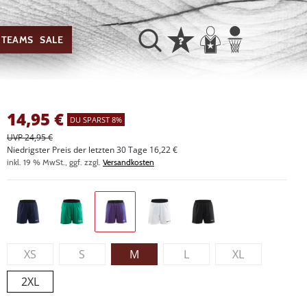
TEAMS
SALE
14,95
€
DU SPARST 8%
UVP 24,95 €
Niedrigster Preis der letzten 30 Tage 16,22 €
inkl. 19 % MwSt., ggf. zzgl.
Versandkosten
XS
S
M
L
XL
2XL