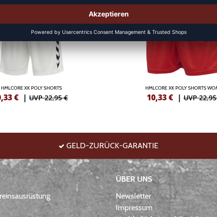
HMLCORE XK POLY SHORTS
HMLCORE XK POLY SHORTS W
0,33
€
|
10,33
€
|
UVP 22,95 €
UVP 22,95
GELD-ZURÜCK-GARANTIE
ÜBER UNS
einsausrüstung
Newsletter
Impressum