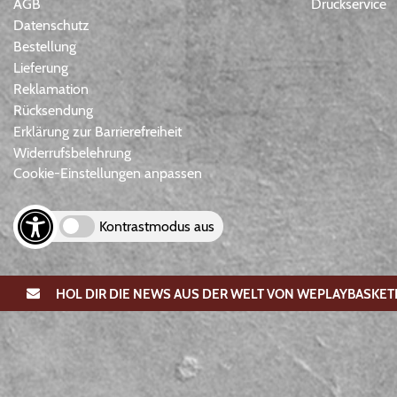
AGB
Druckservice
Datenschutz
Bestellung
Lieferung
Reklamation
Rücksendung
Erklärung zur Barrierefreiheit
Widerrufsbelehrung
Cookie-Einstellungen anpassen
Kontrastmodus aus
HOL DIR DIE NEWS AUS DER WELT VON WEPLAYBASKET