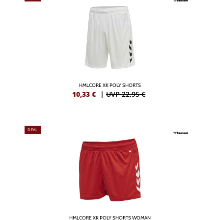
HMLCORE XK POLY SHORTS
10,33
€
|
UVP 22,95 €
DEAL
HMLCORE XK POLY SHORTS WOMAN