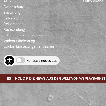
AGB
Druckservice
Datenschutz
Bestellung
Lieferung
Reklamation
Rücksendung
Erklärung zur Barrierefreiheit
Widerrufsbelehrung
Cookie-Einstellungen anpassen
Kontrastmodus aus
HOL DIR DIE NEWS AUS DER WELT VON WEPLAYBASKET