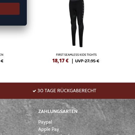
EN
FIRST SEAMLESS KIDS TIGHTS
18,17
€
|
 €
UVP 27,95 €
30 TAGE RÜCKGABERECHT
ZAHLUNGSARTEN
Paypal
Apple Pay