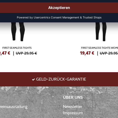
FIRST SEAMLESS TIGHTS
FIRST SEAMLESS TIGHTS WOM
9,47
€
|
19,47
€
|
UVP 29,95 €
UVP 29,95
GELD-ZURÜCK-GARANTIE
ÜBER UNS
einsausrüstung
Newsletter
Impressum