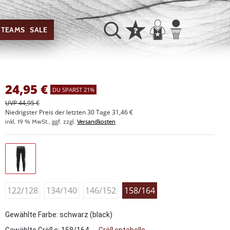
TEAMS
SALE
24,95
€
DU SPARST 21%
UVP 44,95 €
Niedrigster Preis der letzten 30 Tage 31,46 €
inkl. 19 % MwSt., ggf. zzgl.
Versandkosten
122/128
134/140
146/152
158/164
Gewählte Farbe: schwarz (black)