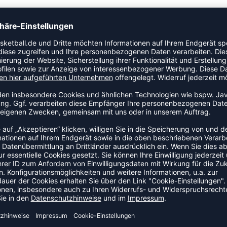
. Dieses funktionale Kompressions-Hose besteht aus
Muskelkraft konzentriert und zur optimalen Leistung
 dem du erlebst, dass dein Körper zu einem kraftvollen
 maximaler Kapazität zu arbeiten. Enge, ergonomische
DEAL