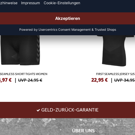
DEAL
T SEAMLESS SHORT TIGHTS WOMEN
FIRST SEAMLESS JERSEY S/S
4,97
€
|
22,95
€
|
UVP 24,95 €
UVP 34,95
GELD-ZURÜCK-GARANTIE
ÜBER UNS