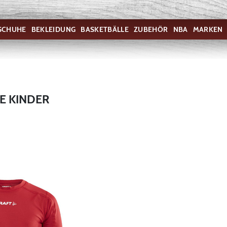
SCHUHE
BEKLEIDUNG
BASKETBÄLLE
ZUBEHÖR
NBA
MARKEN
E KINDER