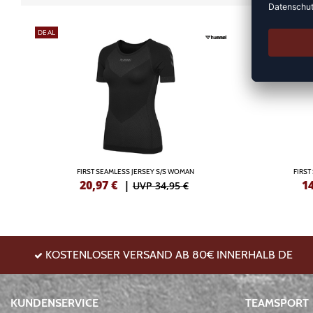
DEAL
DEAL
FIRST SEAMLESS JERSEY S/S WOMAN
FIRS
20,97
€
|
1
UVP 34,95 €
KOSTENLOSER VERSAND AB 80€ INNERHALB DE
KUNDENSERVICE
TEAMSPORT