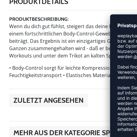
PRODUKTDETAILS
PRODUKTBESCHREIBUNG:
Wenn du dich gut fühlst, steigert das deine Performanc
einem fortschrittlichen Body-Control-Gewebe, das die 
beiträgt. Das Ergebnis ist ein einzigartiges Gefühl, bei
Ganzen zusammengehalten wird - daß er bereit ist, mit 
Workouts und unter dem Trikot an kalten Spieltagen. 
• Body-Control sorgt für leichte Kompression und redu
Feuchtigkeitstransport • Elastisches Material für eine op
ZULETZT ANGESEHEN
MEHR AUS DER KATEGORIE SPORTUN