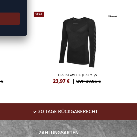
DEAL
FIRST SEAMLESS JERSEY L/S
23,97
€
|
 €
UVP 39,95 €
30 TAGE RÜCKGABERECHT
ZAHLUNGSARTEN