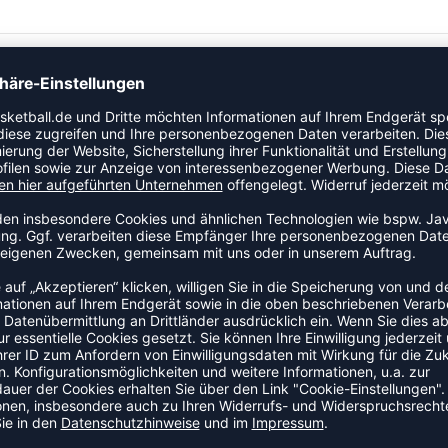
e. Dieses funktionale Kompressions-T-Shirt besteht aus
Muskelkraft konzentriert und zur optimalen Leistung
 dem du erlebst, daß dein Körper zu einem kraftvollen
maximaler Kapazität zu arbeiten. Eine perfekte Wahl für
Enge, ergonomische Passform.
ziert Muskelvibrationen • Hervorragender
timale Passform • Tight fit
TERWÄSCHE