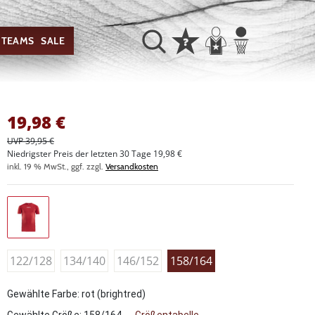
TEAMS
SALE
19,98
€
UVP 39,95 €
Niedrigster Preis der letzten 30 Tage 19,98 €
inkl. 19 % MwSt., ggf. zzgl.
Versandkosten
122/128
134/140
146/152
158/164
Gewählte Farbe: rot (brightred)