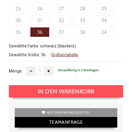
25
26
27
28
29
30
31
32
33
34
35
36
37
38
24
Gewählte Farbe: schwarz (blackiris)
Gewählte Größe:
36
Größentabelle
Versandfertig in 2 Werktagen
Menge
IN DEN WARENKORB
AUF DEN WUNSCHZETTEL
TEAMANFRAGE