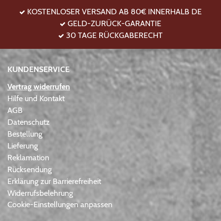
KOSTENLOSER VERSAND AB 80€ INNERHALB DE
GELD-ZURÜCK-GARANTIE
30 TAGE RÜCKGABERECHT
KUNDENSERVICE
Vertrag widerrufen
Hilfe und Kontakt
AGB
Datenschutz
Bestellung
Lieferung
Reklamation
Rücksendung
Erklärung zur Barrierefreiheit
Widerrufsbelehrung
Cookie-Einstellungen anpassen