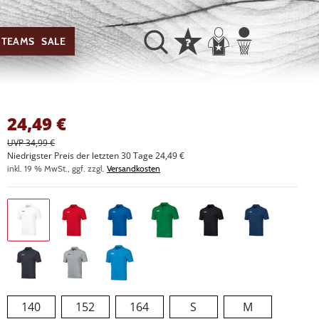
TEAMS
SALE
24,49
€
UVP 34,99 €
Niedrigster Preis der letzten 30 Tage 24,49 €
inkl. 19 % MwSt., ggf. zzgl.
Versandkosten
140
152
164
S
M