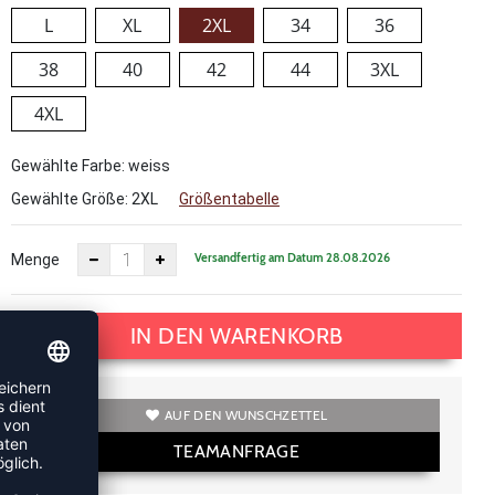
L
XL
2XL
34
36
38
40
42
44
3XL
4XL
Gewählte Farbe: weiss
Gewählte Größe:
2XL
Größentabelle
Versandfertig am Datum 28.08.2026
Menge
IN DEN WARENKORB
AUF DEN WUNSCHZETTEL
TEAMANFRAGE