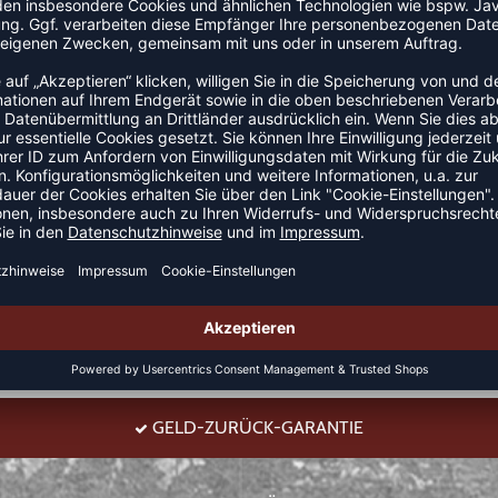
 Anbau Weicher Griff Einlaufvorbehandelt Polokragen
GELD-ZURÜCK-GARANTIE