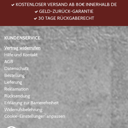
KOSTENLOSER VERSAND AB 80€ INNERHALB DE
GELD-ZURÜCK-GARANTIE
30 TAGE RÜCKGABERECHT
KUNDENSERVICE
Vertrag widerrufen
Hilfe und Kontakt
AGB
Datenschutz
Bestellung
Lieferung
Reklamation
Rücksendung
Erklärung zur Barrierefreiheit
Widerrufsbelehrung
Cookie-Einstellungen anpassen