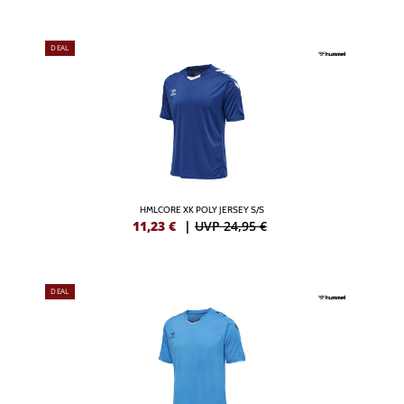
DEAL
HMLCORE XK POLY JERSEY S/S
11,23
€
|
UVP 24,95 €
DEAL