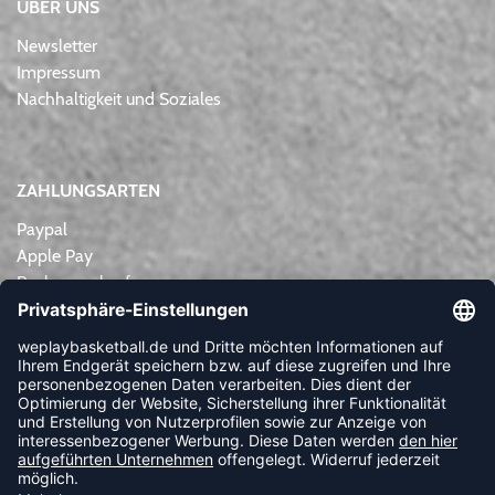
ÜBER UNS
Newsletter
Impressum
Nachhaltigkeit und Soziales
ZAHLUNGSARTEN
Paypal
Apple Pay
Rechnungskauf
Lastschrift
Kreditkarte
Vorkasse
NEWSLETTER
FOLLOW US