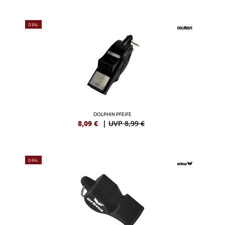
DEAL
DOLPHIN PFEIFE
8,09
€
|
UVP 8,99 €
DEAL