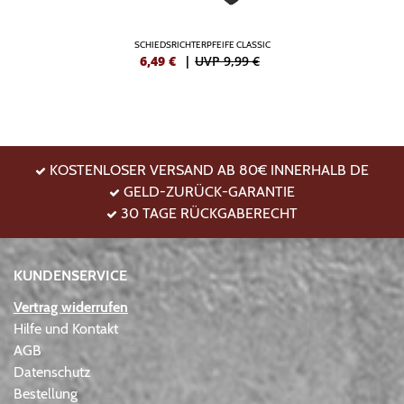
SCHIEDSRICHTERPFEIFE CLASSIC
6,49
€
|
UVP 9,99 €
KOSTENLOSER VERSAND AB 80€ INNERHALB DE
GELD-ZURÜCK-GARANTIE
30 TAGE RÜCKGABERECHT
KUNDENSERVICE
Vertrag widerrufen
Hilfe und Kontakt
AGB
Datenschutz
Bestellung