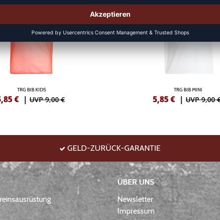
TRG BIB KIDS
TRG BIB MINI
5,85
€
|
5,85
€
|
UVP 9,00 €
UVP 9,00 
GELD-ZURÜCK-GARANTIE
ÜBER UNS
einsausrüstung
Newsletter
Impressum