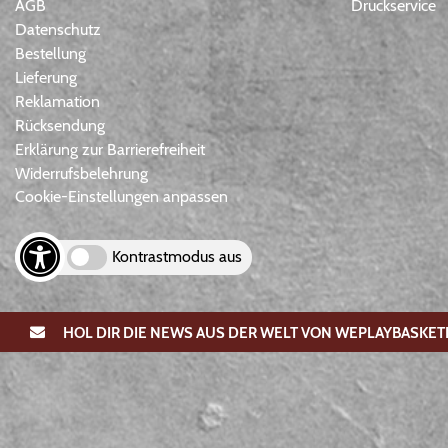
AGB
Druckservice
Datenschutz
Bestellung
Lieferung
Reklamation
Rücksendung
Erklärung zur Barrierefreiheit
Widerrufsbelehrung
Cookie-Einstellungen anpassen
Kontrastmodus aus
HOL DIR DIE NEWS AUS DER WELT VON WEPLAYBASKET