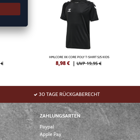
HMLCORE XK CORE POLY T-SHIRT S/S KIDS
8,98
€
|
 €
UVP 19,95 €
30 TAGE RÜCKGABERECHT
ZAHLUNGSARTEN
Paypal
Apple Pay