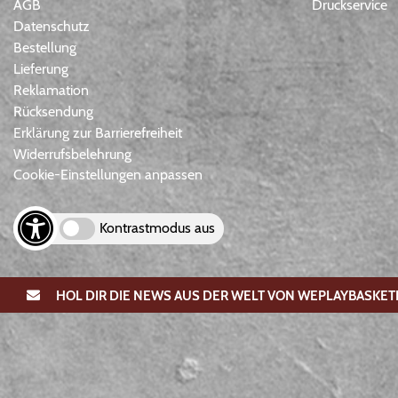
AGB
Druckservice
Datenschutz
Bestellung
Lieferung
Reklamation
Rücksendung
Erklärung zur Barrierefreiheit
Widerrufsbelehrung
Cookie-Einstellungen anpassen
Kontrastmodus aus
HOL DIR DIE NEWS AUS DER WELT VON WEPLAYBASKET