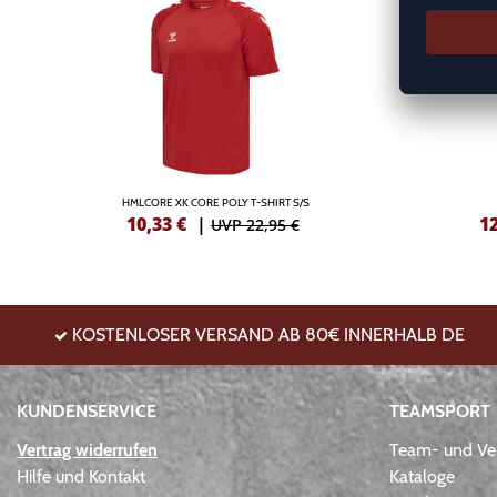
HMLCORE XK CORE POLY T-SHIRT S/S
10,33
€
|
1
UVP 22,95 €
KOSTENLOSER VERSAND AB 80€ INNERHALB DE
KUNDENSERVICE
TEAMSPORT
Vertrag widerrufen
Team- und Ver
Hilfe und Kontakt
Kataloge