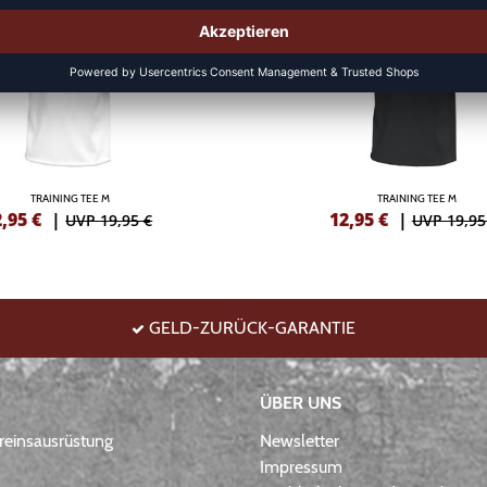
TRAINING TEE M
TRAINING TEE M
2,95
€
|
12,95
€
|
UVP 19,95 €
UVP 19,95
GELD-ZURÜCK-GARANTIE
ÜBER UNS
einsausrüstung
Newsletter
Impressum