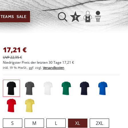
TEAMS
SALE
17,21
€
UVP 22,95 €
Niedrigster Preis der letzten 30 Tage 17,21 €
inkl. 19 % MwSt., ggf. zzgl.
Versandkosten
S
M
L
XL
2XL