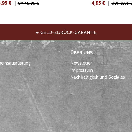
4,95
€
|
4,95
€
|
UVP 9,95 €
UVP 9,95 
GELD-ZURÜCK-GARANTIE
ÜBER UNS
einsausrüstung
Newsletter
Impressum
Nachhaltigkeit und Soziales