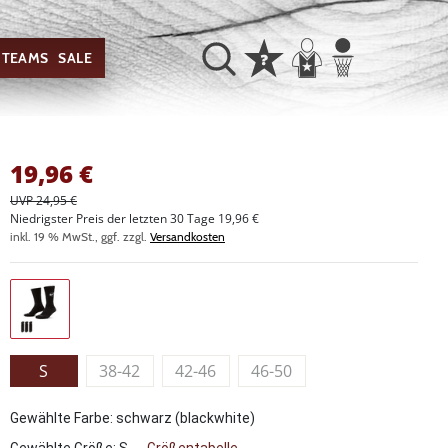
TEAMS
SALE
19,96
€
UVP 24,95 €
Niedrigster Preis der letzten 30 Tage 19,96 €
inkl. 19 % MwSt., ggf. zzgl.
Versandkosten
S
38-42
42-46
46-50
Gewählte Farbe: schwarz (blackwhite)