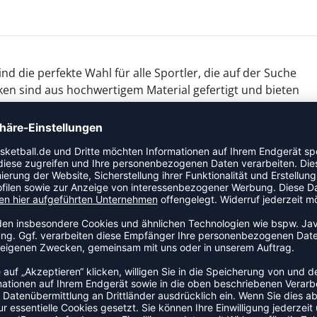
 die perfekte Wahl für alle Sportler, die auf der Suche
en sind aus hochwertigem Material gefertigt und bieten
gsaktivität. Sie sind in einem praktischen 3er-Pack
ichen Einsatz. Die Nike EVERYDAY CREW BASKETBALL SOCKS
eten somit eine perfekte Passform für jeden Fuß. Mit
r auf dem Spielfeld und können auch außerhalb des
 Atmungsaktivität
 Dämpfung und Unterstützung
 außerhalb des Sports