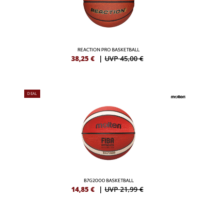
REACTION PRO BASKETBALL
38,25
€
|
UVP 45,00 €
DEAL
B7G2000 BASKETBALL
14,85
€
|
UVP 21,99 €