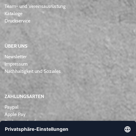
Team- und Vereinsausrüstung
Kataloge
Druckservice
ÜBER UNS
Newsletter
Impressum
Nachhaltigkeit und Soziales
ZAHLUNGSARTEN
Paypal
Apple Pay
Rechnungskauf
Lastschrift