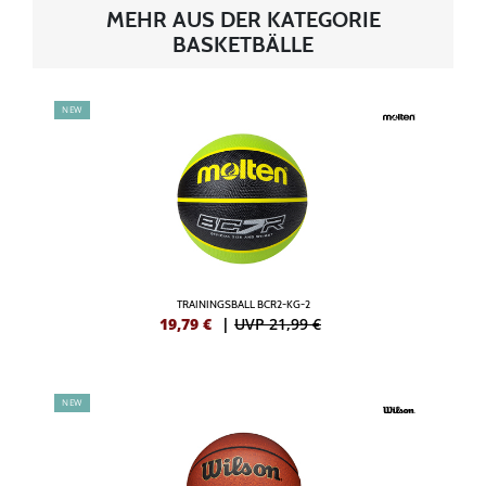
MEHR AUS DER KATEGORIE
BASKETBÄLLE
NEW
TRAININGSBALL BCR2-KG-2
19,79
€
|
UVP 21,99 €
NEW