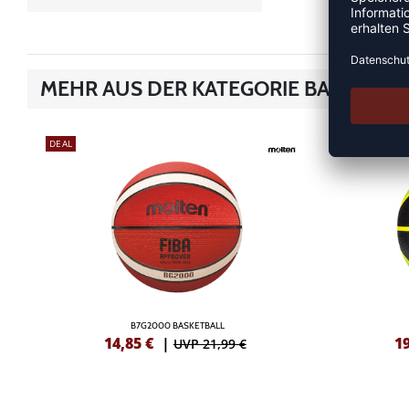
MEHR AUS DER KATEGORIE BASKETBÄ
DEAL
NEW
B7G2000 BASKETBALL
14,85
€
|
1
UVP 21,99 €