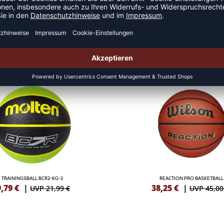
LLE
NEW
TRAININGSBALL BCR2-KG-2
REACTION PRO BASKETBALL
9,79
€
|
38,25
€
|
UVP 21,99 €
UVP 45,00