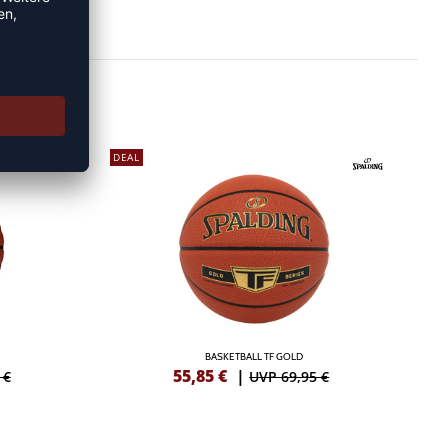
DEAL
BASKETBALL TF GOLD
55,85
€
|
 €
UVP 69,95 €