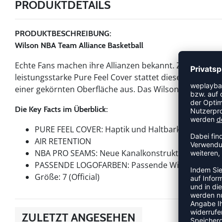
PRODUKTDETAILS
PRODUKTBESCHREIBUNG:
Wilson NBA Team Alliance Basketball
Echte Fans machen ihre Allianzen bekannt. Zeige dein S
leistungsstarke Pure Feel Cover stattet diesen Ball mit 
einer gekörnten Oberfläche aus. Das Wilson Logo und 
Die Key Facts im Überblick:
PURE FEEL COVER: Haptik und Haltbarkeit auf Prof
AIR RETENTION
NBA PRO SEAMS: Neue Kanalkonstruktion, angepas
PASSENDE LOGOFARBEN: Passende Wilson und Te
Größe: 7 (Official)
ZULETZT ANGESEHEN