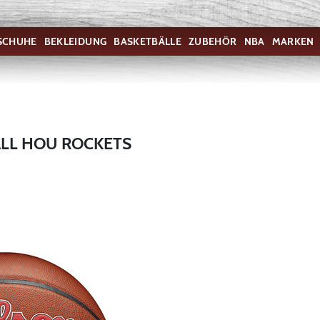
SCHUHE
BEKLEIDUNG
BASKETBÄLLE
ZUBEHÖR
NBA
MARKEN
ALL HOU ROCKETS