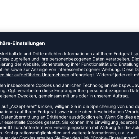
tolz mit dem Wilson Team Alliance Basketball. Das
einem Gefühl auf Profi-Niveau, Strapazierfähigkeit und
das Team-Logo sind farblich aufeinander abgestimmt.
i-Niveau
st an die Spielerpräferenzen
am logo Farbe