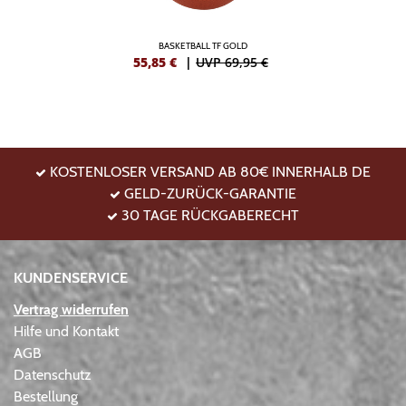
BASKETBALL TF GOLD
55,85
€
|
UVP 69,95 €
KOSTENLOSER VERSAND AB 80€ INNERHALB DE
GELD-ZURÜCK-GARANTIE
30 TAGE RÜCKGABERECHT
KUNDENSERVICE
Vertrag widerrufen
Hilfe und Kontakt
AGB
Datenschutz
Bestellung