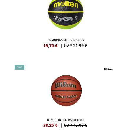
TRAININGSBALL BCR2-KG-2
19,79
€
|
UVP 21,99 €
NEW
REACTION PRO BASKETBALL
38,25
€
|
UVP 45,00 €