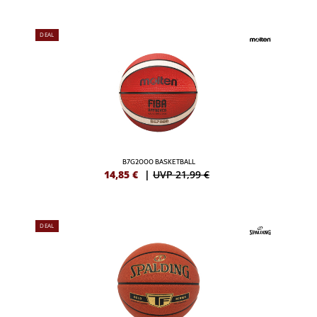
DEAL
B7G2000 BASKETBALL
14,85
€
|
UVP 21,99 €
DEAL