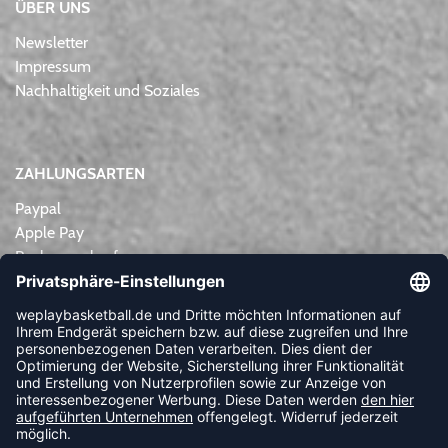
ÜBER UNS
Newsletter
Impressum
Nachhaltigkeit und Soziales
ZAHLUNGSARTEN
Paypal
Apple Pay
Rechnungskauf
Lastschrift
Kreditkarte
Vorkasse
NEWSLETTER
FOLLOW US