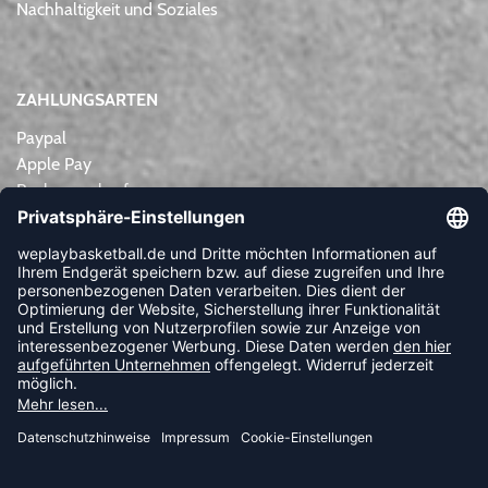
Nachhaltigkeit und Soziales
ZAHLUNGSARTEN
Paypal
Apple Pay
Rechnungskauf
Lastschrift
Kreditkarte
Vorkasse
NEWSLETTER
FOLLOW US