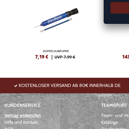
DOPPELHUBPUMPE
7,19
€
|
14
UVP 7,99 €
KOSTENLOSER VERSAND AB 80€ INNERHALB DE
KUNDENSERVICE
TEAMSPORT
Vertrag widerrufen
Team- und Ver
Hilfe und Kontakt
Kataloge