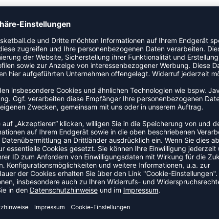
nheit an. Egal ob bei 5-gegen-5-Spielen oder beim
ist dein Fußball immer einsatzbereit. Dank ihres
d Abwärtsbewegung.
EHÖR
NEW