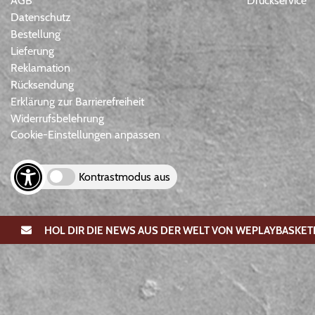
AGB
Druckservice
Datenschutz
Bestellung
Lieferung
Reklamation
Rücksendung
Erklärung zur Barrierefreiheit
Widerrufsbelehrung
Cookie-Einstellungen anpassen
Kontrastmodus aus
HOL DIR DIE NEWS AUS DER WELT VON WEPLAYBASKET