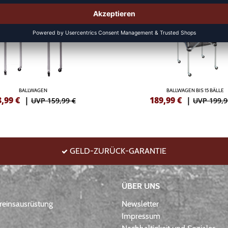
BALLWAGEN
BALLWAGEN BIS 15 BÄLLE
3,99
€
|
189,99
€
|
UVP 159,99 €
UVP 199,9
GELD-ZURÜCK-GARANTIE
ÜBER UNS
einsausrüstung
Newsletter
Impressum