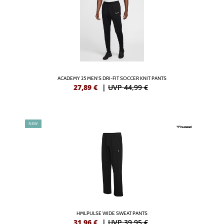
ACADEMY 25 MEN'S DRI-FIT SOCCER KNIT PANTS
27,89
€
|
UVP 44,99 €
NEW
HMLPULSE WIDE SWEAT PANTS
31,96
€
|
UVP 39,95 €