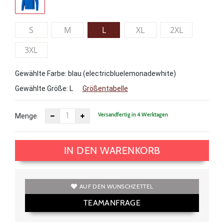
S
M
L
XL
2XL
3XL
Gewählte Farbe: blau (electricbluelemonadewhite)
Gewählte Größe:
L
Größentabelle
Versandfertig in 4 Werktagen
Menge
IN DEN WARENKORB
AUF DEN WUNSCHZETTEL
TEAMANFRAGE