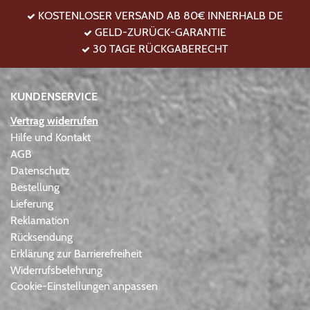
KOSTENLOSER VERSAND AB 80€ INNERHALB DE
GELD-ZURÜCK-GARANTIE
30 TAGE RÜCKGABERECHT
KUNDENSERVICE
Vertrag widerrufen
Hilfe und Kontakt
AGB
Datenschutz
Bestellung
Lieferung
Reklamation
Rücksendung
Erklärung zur Barrierefreiheit
Widerrufsbelehrung
Cookie-Einstellungen anpassen