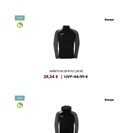
NEW
AMBITION 28 POLY JACKE
29,24
€
|
UVP 44,99 €
NEW