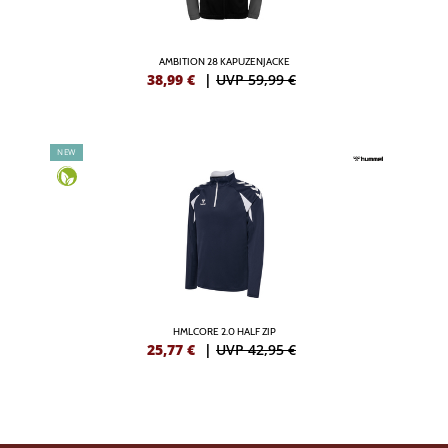
AMBITION 28 KAPUZENJACKE
38,99
€
|
UVP 59,99 €
NEW
HMLCORE 2.0 HALF ZIP
25,77
€
|
UVP 42,95 €