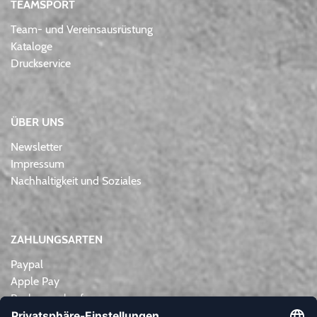
TEAMSPORT
Team- und Vereinsausrüstung
Kataloge
Druckservice
ÜBER UNS
Newsletter
Impressum
Nachhaltigkeit und Soziales
ZAHLUNGSARTEN
Paypal
Apple Pay
Rechnungskauf
Lastschrift