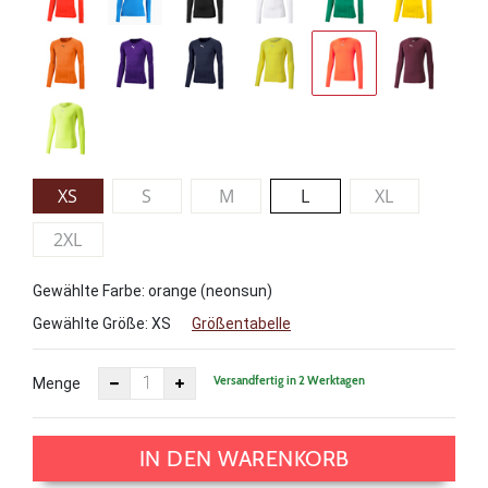
XS
S
M
L
XL
2XL
Gewählte Farbe: orange (neonsun)
Gewählte Größe:
XS
Größentabelle
Versandfertig in 2 Werktagen
Menge
IN DEN WARENKORB