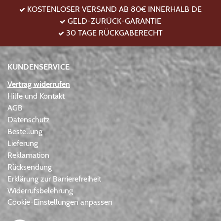
KOSTENLOSER VERSAND AB 80€ INNERHALB DE
GELD-ZURÜCK-GARANTIE
30 TAGE RÜCKGABERECHT
KUNDENSERVICE
Vertrag widerrufen
Hilfe und Kontakt
AGB
Datenschutz
Bestellung
Lieferung
Reklamation
Rücksendung
Erklärung zur Barrierefreiheit
Widerrufsbelehrung
Cookie-Einstellungen anpassen