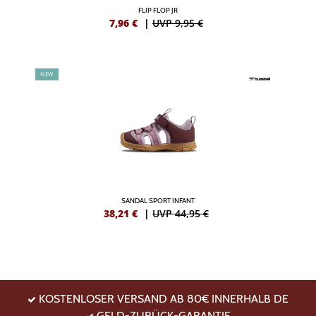
FLIP FLOP JR
7,96
€
|
UVP 9,95 €
NEW
SANDAL SPORT INFANT
38,21
€
|
UVP 44,95 €
KOSTENLOSER VERSAND AB 80€ INNERHALB DE
GELD-ZURÜCK-GARANTIE