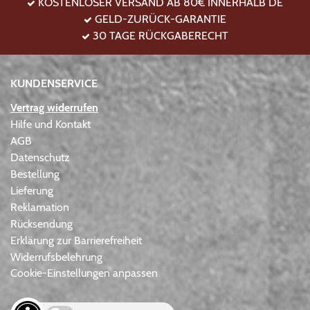
KOSTENLOSER VERSAND AB 80€ INNERHALB DE
GELD-ZURÜCK-GARANTIE
30 TAGE RÜCKGABERECHT
KUNDENSERVICE
Vertrag widerrufen
Hilfe und Kontakt
AGB
Datenschutz
Bestellung
Lieferung
Reklamation
Rücksendung
Erklärung zur Barrierefreiheit
Widerrufsbelehrung
Cookie-Einstellungen anpassen