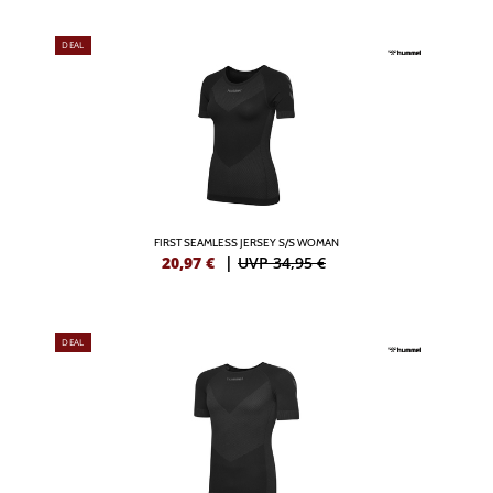
DEAL
FIRST SEAMLESS JERSEY S/S WOMAN
20,97
€
|
UVP 34,95 €
DEAL