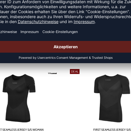
TERWÄSCHE
DEAL
ST SEAMLESS JERSEY S/S WOMAN
FIRST SEAMLESS JERSEY S/S