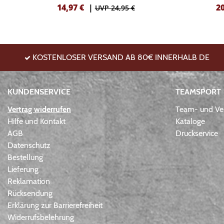
14,97
€
|
2
UVP 24,95 €
KOSTENLOSER VERSAND AB 80€ INNERHALB DE
KUNDENSERVICE
TEAMSPORT
Vertrag widerrufen
Team- und Ver
Hilfe und Kontakt
Kataloge
AGB
Druckservice
Datenschutz
Bestellung
Lieferung
Reklamation
Rücksendung
Erklärung zur Barrierefreiheit
Widerrufsbelehrung