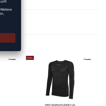
DEAL
FIRST SEAMLESS JERSEY L/S