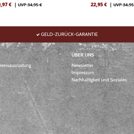
0,97
€
|
22,95
€
|
UVP 34,95 €
UVP 34,95
GELD-ZURÜCK-GARANTIE
ÜBER UNS
einsausrüstung
Newsletter
Impressum
Nachhaltigkeit und Soziales