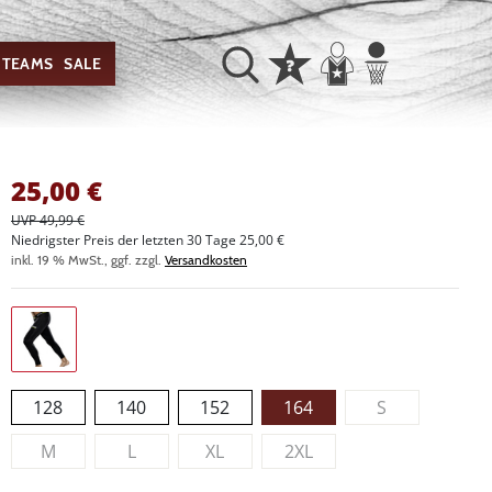
TEAMS
SALE
25,00
€
UVP 49,99 €
Niedrigster Preis der letzten 30 Tage 25,00 €
inkl. 19 % MwSt., ggf. zzgl.
Versandkosten
128
140
152
164
S
M
L
XL
2XL