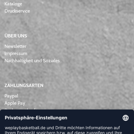
Kataloge
Druckservice
ÜBER UNS
Newsletter
Impressum
Nachhaltigkeit und Soziales
ZAHLUNGSARTEN
Paypal
Apple Pay
Rechnungskauf
Lastschrift
Kreditkarte
Vorkasse