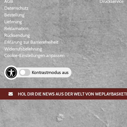
AGB
Druckservice
Datenschutz
Bestellung
Lieferung
Reklamation
Rücksendung
Erklärung zur Barrierefreiheit
Widerrufsbelehrung
Cookie-Einstellungen anpassen
Kontrastmodus aus
HOL DIR DIE NEWS AUS DER WELT VON WEPLAYBASKET