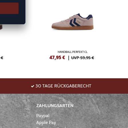
HANDBALL PERFEKT CL
47,95
€
|
 €
UVP 59,95 €
30 TAGE RÜCKGABERECHT
ZAHLUNGSARTEN
Paypal
Apple Pay