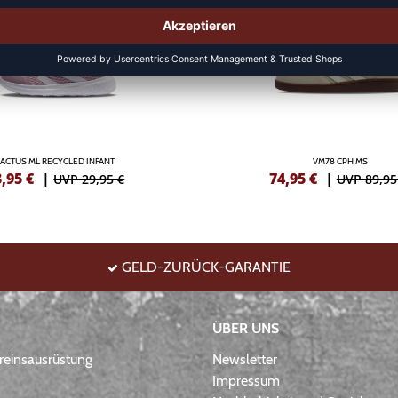
ACTUS ML RECYCLED INFANT
VM78 CPH MS
3,95
€
|
74,95
€
|
UVP 29,95 €
UVP 89,95
GELD-ZURÜCK-GARANTIE
ÜBER UNS
einsausrüstung
Newsletter
Impressum