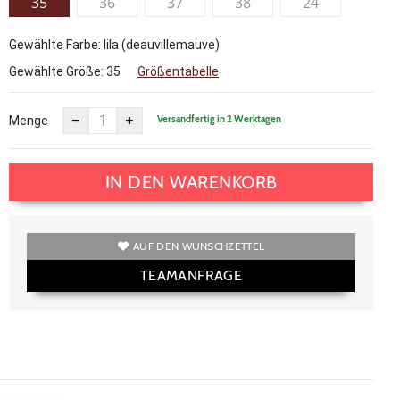
35
36
37
38
24
Gewählte Farbe: lila (deauvillemauve)
Gewählte Größe:
35
Größentabelle
Versandfertig in 2 Werktagen
Menge
IN DEN WARENKORB
AUF DEN WUNSCHZETTEL
TEAMANFRAGE