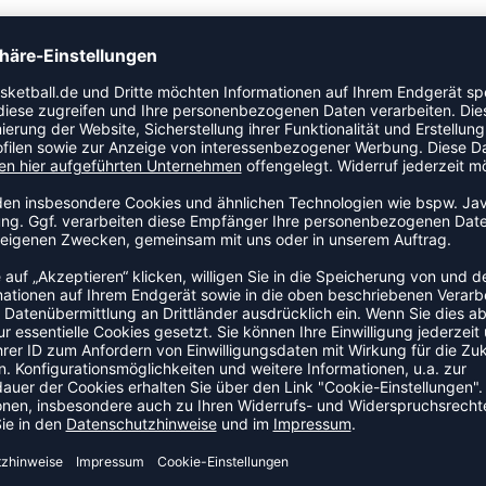
 und der kalte Wind sollten dich nicht davon abhalten,
ist dank seines wasserdichten TPR-Obermaterials und
ung dein neuer bester Begleiter in dieser Saison. Dieser
ßenseite, die dir an dunklen Morgen- und Abendstunden
NEW