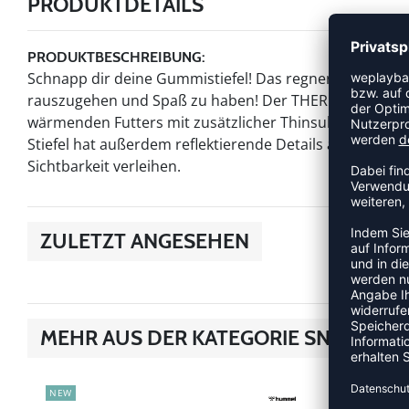
PRODUKTDETAILS
PRODUKTBESCHREIBUNG:
Schnapp dir deine Gummistiefel! Das regnerische Wetter
rauszugehen und Spaß zu haben! Der THERMO BOOT JR 
wärmenden Futters mit zusätzlicher Thinsulate™-Isolier
Stiefel hat außerdem reflektierende Details an der Au
Sichtbarkeit verleihen.
ZULETZT ANGESEHEN
MEHR AUS DER KATEGORIE SNEAKER
NEW
NEW