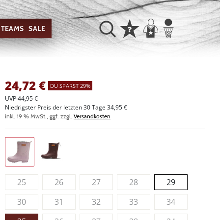
TEAMS
SALE
24,72
€
DU SPARST 29%
UVP 44,95 €
Niedrigster Preis der letzten 30 Tage 34,95 €
inkl. 19 % MwSt., ggf. zzgl.
Versandkosten
25
26
27
28
29
30
31
32
33
34