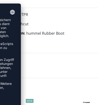
TPR
MATERIAL:
Highcut
HÖHE:
hummel Rubber Boot
KOLLEKTION:
NEW