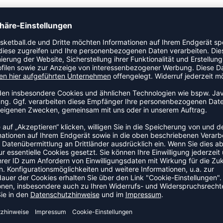
hem Schaft und einer modernen Seamless-
PET-Garnen. Der Fuß wird mit einem Mikrofaser-Überzug
chnürsystem fixiert. Die erhöhte Außensohle mit REACH
ragen für Volumen und Stabilität. Die gepolsterte
tholite-Innensohle ergänzt.
NEW