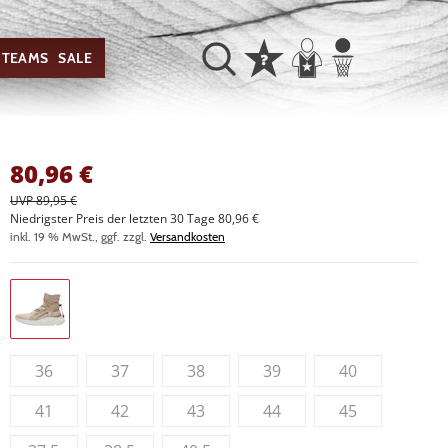
TEAMS
SALE
80,96
€
UVP 89,95 €
Niedrigster Preis der letzten 30 Tage 80,96 €
inkl. 19 % MwSt., ggf. zzgl.
Versandkosten
36
37
38
39
40
41
42
43
44
45