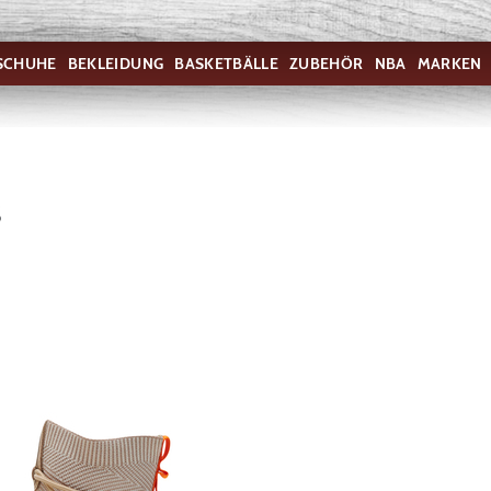
SCHUHE
BEKLEIDUNG
BASKETBÄLLE
ZUBEHÖR
NBA
MARKEN
S