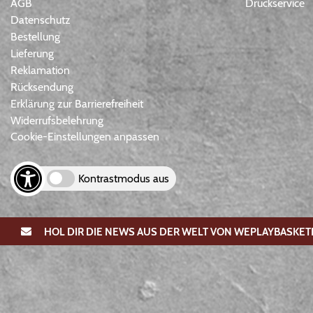
AGB
Druckservice
Datenschutz
Bestellung
Lieferung
Reklamation
Rücksendung
Erklärung zur Barrierefreiheit
Widerrufsbelehrung
Cookie-Einstellungen anpassen
Kontrastmodus aus
HOL DIR DIE NEWS AUS DER WELT VON WEPLAYBASKET