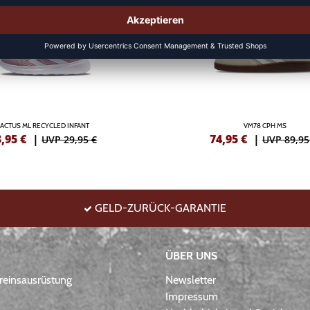
ACTUS ML RECYCLED INFANT
VM78 CPH MS
3,95
€
|
74,95
€
|
UVP 29,95 €
UVP 89,95
GELD-ZURÜCK-GARANTIE
ÜBER UNS
einsausrüstung
Newsletter
Impressum