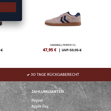
HANDBALL PERFEKT CL
47,95
€
|
 €
UVP 59,95 €
30 TAGE RÜCKGABERECHT
ZAHLUNGSARTEN
Paypal
Apple Pay