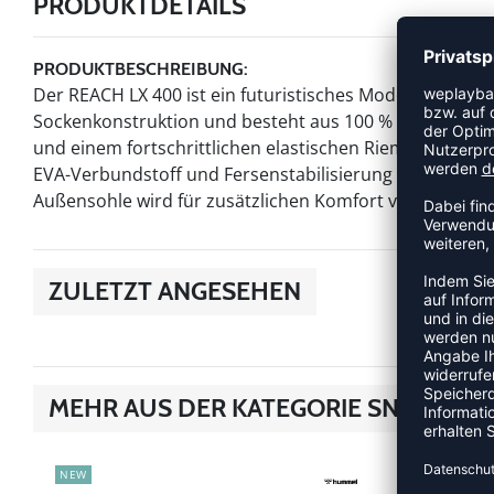
PRODUKTDETAILS
PRODUKTBESCHREIBUNG:
Der REACH LX 400 ist ein futuristisches Modell mit ho
Sockenkonstruktion und besteht aus 100 % recycelten 
und einem fortschrittlichen elastischen Riemen- und S
EVA-Verbundstoff und Fersenstabilisierung sorgt beim T
Außensohle wird für zusätzlichen Komfort von einer Or
ZULETZT ANGESEHEN
MEHR AUS DER KATEGORIE SNEAKER
NEW
NEW