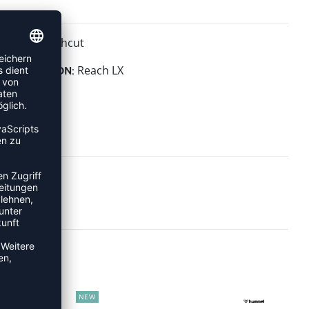
Highcut
HÖHE:
Reach LX
KOLLEKTION:
NEW