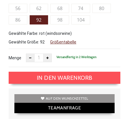
56
62
68
74
80
86
92
98
104
Gewählte Farbe: rot (windsorwine)
Gewählte Größe:
92
Größentabelle
Versandfertig in 2 Werktagen
Menge
IN DEN WARENKORB
AUF DEN WUNSCHZETTEL
TEAMANFRAGE