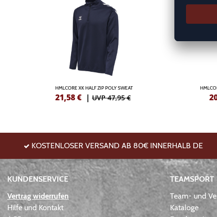
HMLCORE XK HALF ZIP POLY SWEAT
HMLCO
21,58
€
|
2
UVP 47,95 €
KOSTENLOSER VERSAND AB 80€ INNERHALB DE
KUNDENSERVICE
TEAMSPORT
Vertrag widerrufen
Team- und Ver
Hilfe und Kontakt
Kataloge