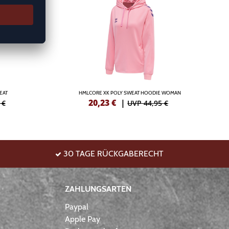
EAT
HMLCORE XK POLY SWEAT HOODIE WOMAN
20,23
€
|
 €
UVP 44,95 €
30 TAGE RÜCKGABERECHT
ZAHLUNGSARTEN
Paypal
Apple Pay