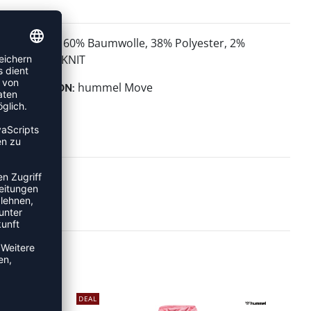
60% Baumwolle, 38% Polyester, 2%
MATERIAL:
Elasthan - KNIT
hummel Move
KOLLEKTION:
DEAL