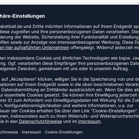
m, doppelt gestricktem Jersey gefertigt. Diese
ne und hohem Kragen kann zur Belüftung offen
geschlossen getragen werden. Die Ärmel dieser
tischen Winkel und klassische Bündchen an den Enden.
 und Kleinigkeiten.
DEAL