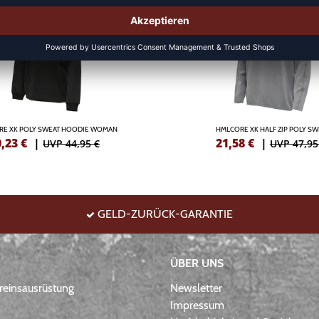
RE XK POLY SWEAT HOODIE WOMAN
HMLCORE XK HALF ZIP POLY SW
0,23
€
|
21,58
€
|
UVP 44,95 €
UVP 47,95
GELD-ZURÜCK-GARANTIE
ÜBER UNS
einsausrüstung
Newsletter
Impressum