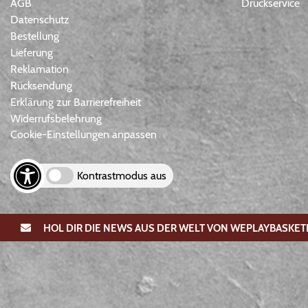
AGB
Druckservice
Datenschutz
Bestellung
Lieferung
Reklamation
Rücksendung
Erklärung zur Barrierefreiheit
Widerrufsbelehrung
Cookie-Einstellungen anpassen
Kontrastmodus aus
HOL DIR DIE NEWS AUS DER WELT VON WEPLAYBASKET