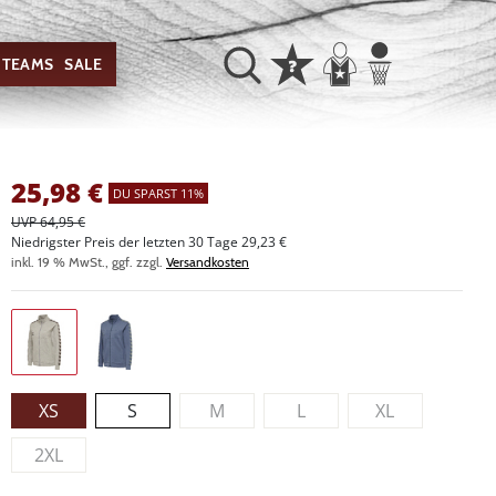
TEAMS
SALE
25,98
€
DU SPARST 11%
UVP 64,95 €
Niedrigster Preis der letzten 30 Tage 29,23 €
inkl. 19 % MwSt., ggf. zzgl.
Versandkosten
XS
S
M
L
XL
2XL