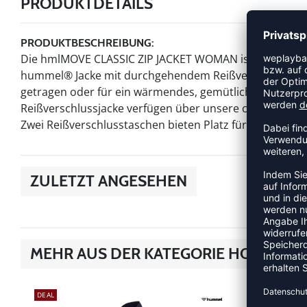
PRODUKTDETAILS
PRODUKTBESCHREIBUNG:
Die hmlMOVE CLASSIC ZIP JACKET WOMAN ist aus robuste
hummel® Jacke mit durchgehendem Reißverschluss vor
getragen oder für ein wärmendes, gemütliches Gefühl 
Reißverschlussjacke verfügen über unsere charakteris
Zwei Reißverschlusstaschen bieten Platz für Wertsachen
ZULETZT ANGESEHEN
MEHR AUS DER KATEGORIE HOODIES
DEAL
DEAL