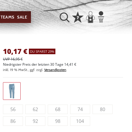
TEAMS
SALE
10,17
€
DU SPARST 29%
UVP 16,95 €
Niedrigster Preis der letzten 30 Tage 14,41 €
inkl. 19 % MwSt., ggf. zzgl.
Versandkosten
56
62
68
74
80
86
92
98
104