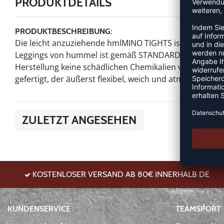
PRODUKTDETAILS
PRODUKTBESCHREIBUNG:
Die leicht anzuziehende hmlMINO TIGHTS ist die perfe
Leggings von hummel ist gemäß STANDARD 100 by OEKOTE
Herstellung keine schädlichen Chemikalien verwendet w
gefertigt, der äußerst flexibel, weich und atmungsaktiv i
ZULETZT ANGESEHEN
KOSTENLOSER VERSAND AB 80€ INNERHALB DE
KUNDENSERVICE
TEAMSPORT