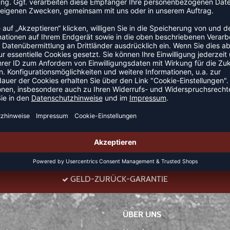
kte Ergänzung für den Look deines Nachwuchses. Diese
X® zertifiziert, was bedeutet, dass bei der
urden. Sie ist aus Jerseystoff aus Bio-Baumwolle
st.
GELD-ZURÜCK-GARANTIE
ÜBER UNS