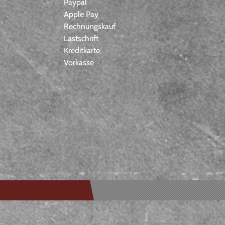
Paypal
Apple Pay
Rechnungskauf
Lastschrift
Kreditkarte
Vorkasse