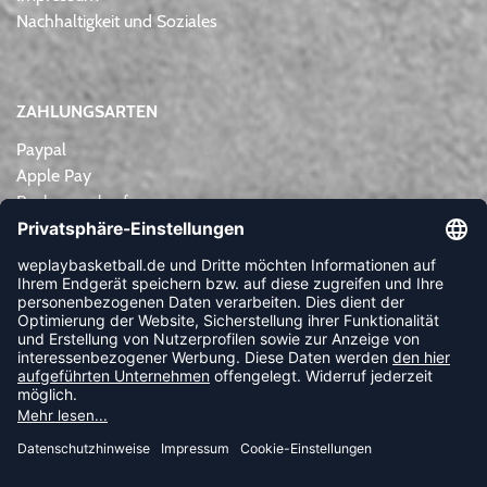
Nachhaltigkeit und Soziales
ZAHLUNGSARTEN
Paypal
Apple Pay
Rechnungskauf
Lastschrift
Kreditkarte
Vorkasse
NEWSLETTER
FOLLOW US