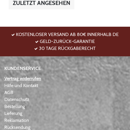
ZULETZT ANGESEHEN
KOSTENLOSER VERSAND AB 80€ INNERHALB DE
GELD-ZURÜCK-GARANTIE
30 TAGE RÜCKGABERECHT
KUNDENSERVICE
Vertrag widerrufen
Hilfe und Kontakt
AGB
Datenschutz
Bestellung
Lieferung
Reklamation
Rücksendung