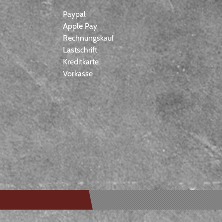
Paypal
Apple Pay
Rechnungskauf
Lastschrift
Kreditkarte
Vorkasse