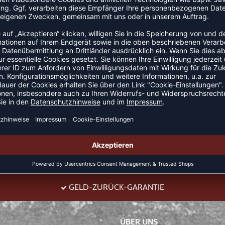
erfügt über eine reguläre Passform und dank BIONIC
aften. Dieses stellt außerdem sicher, dass sie frei
und einem langen Körper bietet diese Jacke Kindern
ultige Bumblebee® Logo auf der Brust verleiht dem Look
GELD-ZURÜCK-GARANTIE
ÜBER UNS