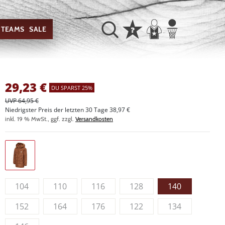
TEAMS
SALE
29,23
€
DU SPARST 25%
UVP 64,95 €
Niedrigster Preis der letzten 30 Tage 38,97 €
inkl. 19 % MwSt., ggf. zzgl.
Versandkosten
104
110
116
128
140
152
164
176
122
134