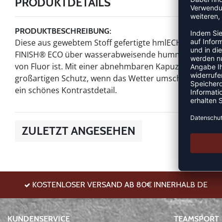
PRODUKTDETAILS
PRODUKTBESCHREIBUNG:
Diese aus gewebtem Stoff gefertigte hmlECHO JACKET v
FINISH® ECO über wasserabweisende hummelTEX-Eigensch
von Fluor ist. Mit einer abnehmbaren Kapuze, Taschen 
großartigen Schutz, wenn das Wetter umschlägt. Das k
ein schönes Kontrastdetail.
ZULETZT ANGESEHEN
KOSTENLOSER VERSAND AB 80€ INNERHALB DE
KUNDENSERVICE
TEAMSPORT