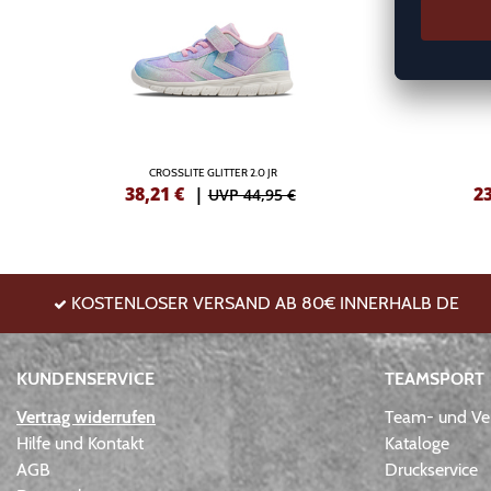
CROSSLITE GLITTER 2.0 JR
38,21
€
|
2
UVP 44,95 €
KOSTENLOSER VERSAND AB 80€ INNERHALB DE
KUNDENSERVICE
TEAMSPORT
Vertrag widerrufen
Team- und Ver
Hilfe und Kontakt
Kataloge
AGB
Druckservice