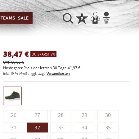
TEAMS
SALE
38,47
€
DU SPARST 8%
UVP 69,95 €
Niedrigster Preis der letzten 30 Tage 41,97 €
inkl. 19 % MwSt., ggf. zzgl.
Versandkosten
26
27
28
29
30
31
32
33
34
35