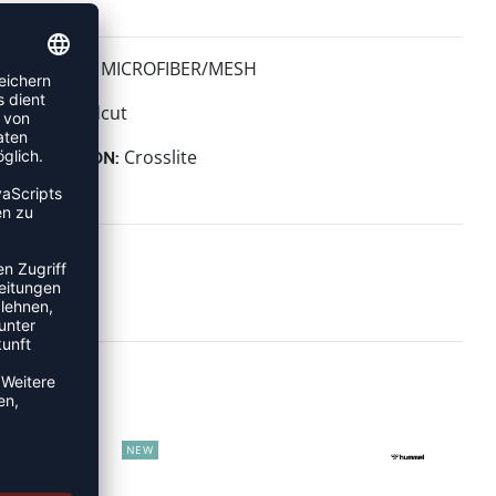
MICROFIBER/MESH
MATERIAL:
Midcut
HÖHE:
Crosslite
KOLLEKTION:
NEW