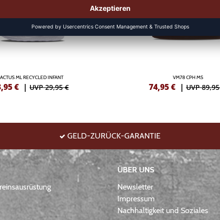
ACTUS ML RECYCLED INFANT
VM78 CPH MS
3,95
€
|
74,95
€
|
UVP 29,95 €
UVP 89,95
GELD-ZURÜCK-GARANTIE
ÜBER UNS
einsausrüstung
Newsletter
Impressum
Nachhaltigkeit und Soziales