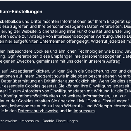
für einfaches und bequemes Schuhwerk für Sport-, Spiel-
 einen halbhohen Schaft, der den Knöchel umschließt und
 zusätzlichen Komfort. Die elastischen Schnürsenkel und
rschließen sowie eine flexible Passform.
NEW