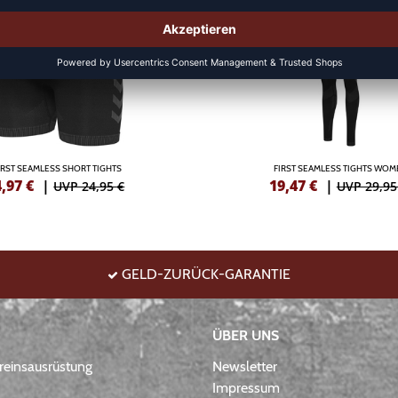
IRST SEAMLESS SHORT TIGHTS
FIRST SEAMLESS TIGHTS WOM
4,97
€
|
19,47
€
|
UVP 24,95 €
UVP 29,95
GELD-ZURÜCK-GARANTIE
ÜBER UNS
einsausrüstung
Newsletter
Impressum