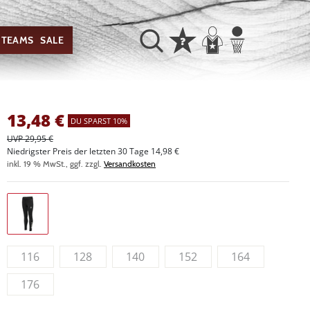
TEAMS
SALE
13,48
€
DU SPARST 10%
UVP 29,95 €
Niedrigster Preis der letzten 30 Tage 14,98 €
inkl. 19 % MwSt., ggf. zzgl.
Versandkosten
116
128
140
152
164
176