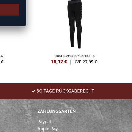
EN
FIRST SEAMLESS KIDS TIGHTS
18,17
€
|
 €
UVP 27,95 €
30 TAGE RÜCKGABERECHT
ZAHLUNGSARTEN
Paypal
Apple Pay