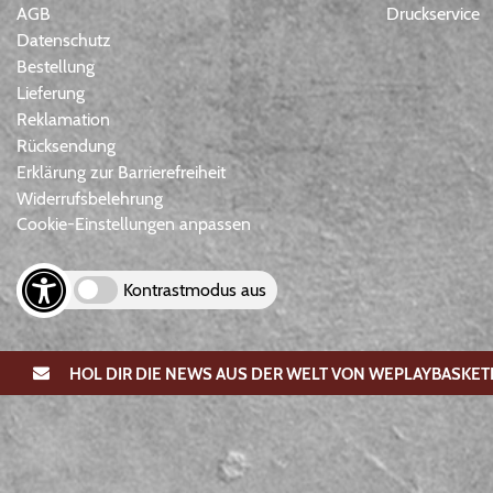
AGB
Druckservice
Datenschutz
Bestellung
Lieferung
Reklamation
Rücksendung
Erklärung zur Barrierefreiheit
Widerrufsbelehrung
Cookie-Einstellungen anpassen
Kontrastmodus aus
HOL DIR DIE NEWS AUS DER WELT VON WEPLAYBASKET