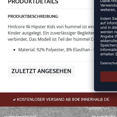
PRODUKTDETAILS
PRODUKTBESCHREIBUNG:
Hmlcore Xk Hipster Kids von hummel ist ein Artikel der K
Kinder ausgelegt. Ein zuverlässiger Begleiter für Train
verbindet. Das Modell ist Teil der hummel Core-Kollekti
Material: 92% Polyester, 8% Elasthan - KNIT
ZULETZT ANGESEHEN
KOSTENLOSER VERSAND AB 80€ INNERHALB DE