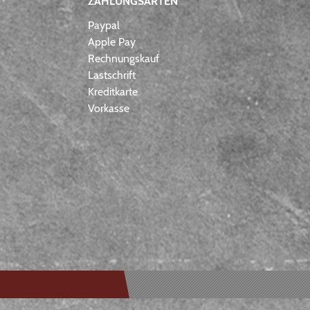
ZAHLUNGSARTEN
Paypal
Apple Pay
Rechnungskauf
Lastschrift
Kreditkarte
Vorkasse