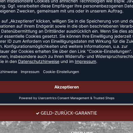
ategorie Volleyballshort. Dieses Modell ist speziell für
ing und Wettkampf, der Beinfreiheit und Sitzkomfort
on.
GELD-ZURÜCK-GARANTIE