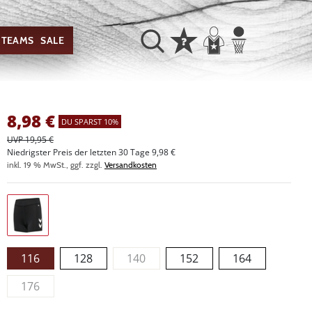
TEAMS
SALE
8,98
€
DU SPARST 10%
UVP 19,95 €
Niedrigster Preis der letzten 30 Tage 9,98 €
inkl. 19 % MwSt., ggf. zzgl.
Versandkosten
116
128
140
152
164
176