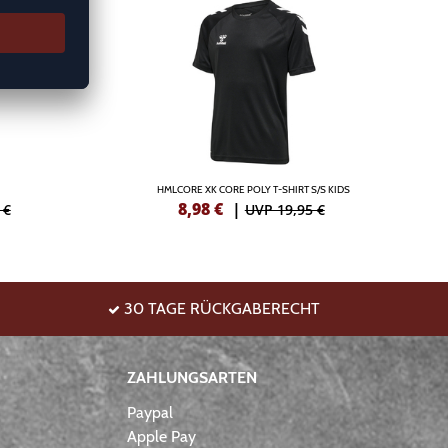
HMLCORE XK CORE POLY T-SHIRT S/S KIDS
8,98
€
|
 €
UVP 19,95 €
30 TAGE RÜCKGABERECHT
ZAHLUNGSARTEN
Paypal
Apple Pay