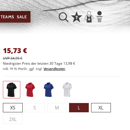
TEAMS
SALE
15,73
€
UVP 34,95 €
Niedrigster Preis der letzten 30 Tage 13,98 €
inkl. 19 % MwSt., ggf. zzgl.
Versandkosten
XS
S
M
L
XL
2XL