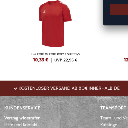
HMLCORE XK CORE POLY T-SHIRT S/S
10,33
€
|
1
UVP 22,95 €
KOSTENLOSER VERSAND AB 80€ INNERHALB DE
KUNDENSERVICE
TEAMSPORT
Vertrag widerrufen
Team- und Ver
Hilfe und Kontakt
Kataloge