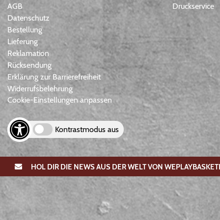
AGB
Druckservice
Datenschutz
Bestellung
Lieferung
Reklamation
Rücksendung
Erklärung zur Barrierefreiheit
Widerrufsbelehrung
Cookie-Einstellungen anpassen
Kontrastmodus aus
HOL DIR DIE NEWS AUS DER WELT VON WEPLAYBASKET