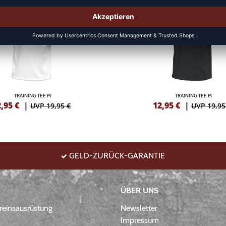
TRAINING TEE M
TRAINING TEE M
2,95
€
|
12,95
€
|
UVP 19,95 €
UVP 19,95
GELD-ZURÜCK-GARANTIE
ÜBER UNS
einsausrüstung
Newsletter
Impressum