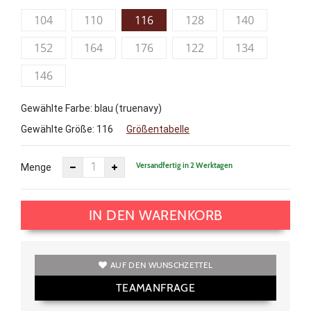
104
110
116
128
140
152
164
176
122
134
146
Gewählte Farbe: blau (truenavy)
Gewählte Größe:
116
Größentabelle
Versandfertig in 2 Werktagen
Menge
IN DEN WARENKORB
AUF DEN WUNSCHZETTEL
TEAMANFRAGE