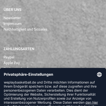
ÜBER UNS
Newsletter
Impressum
Nachhaltigkeit und Soziales
ZAHLUNGSARTEN
Paypal
Apple Pay
Rechnungskauf
Lastschrift
Kreditkarte
Vorkasse
NEWSLETTER