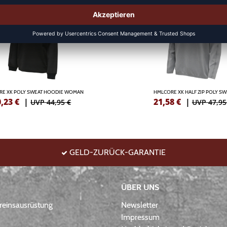
RE XK POLY SWEAT HOODIE WOMAN
HMLCORE XK HALF ZIP POLY SW
0,23
€
|
21,58
€
|
UVP 44,95 €
UVP 47,95
GELD-ZURÜCK-GARANTIE
ÜBER UNS
einsausrüstung
Newsletter
Impressum