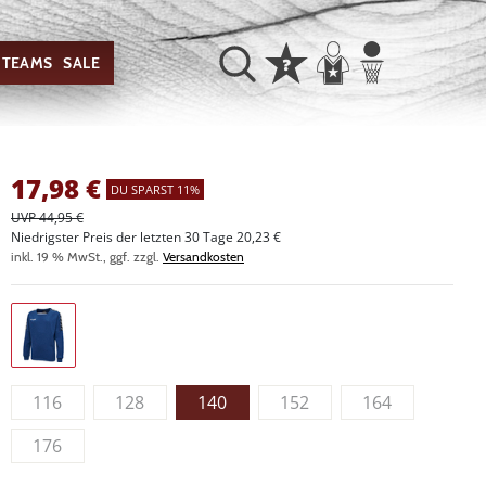
TEAMS
SALE
17,98
€
DU SPARST 11%
UVP 44,95 €
Niedrigster Preis der letzten 30 Tage 20,23 €
inkl. 19 % MwSt., ggf. zzgl.
Versandkosten
116
128
140
152
164
176