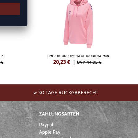
EAT
HMLCORE XK POLY SWEAT HOODIE WOMAN
20,23
€
|
 €
UVP 44,95 €
30 TAGE RÜCKGABERECHT
ZAHLUNGSARTEN
Paypal
Apple Pay