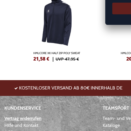
HMLCORE XK HALF ZIP POLY SWEAT
HMLCO
21,58
€
|
2
UVP 47,95 €
KOSTENLOSER VERSAND AB 80€ INNERHALB DE
KUNDENSERVICE
TEAMSPORT
Vertrag widerrufen
Team- und Ver
Hilfe und Kontakt
Kataloge