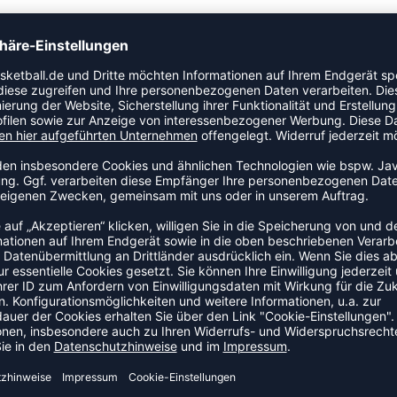
m leistungssteigernden, für alle Jahreszeiten geeigneten
ses Produkt ist aus Sweatstoff gefertigt und verfügt
s, gewebtes Winkelband für einen charakteristischen
gings aus der AUTHENTIC hummel® Kollektion für einen
DEAL