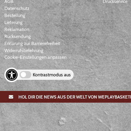
AGB
Druckservice
Datenschutz
Bestellung
Lieferung
Reklamation
Rücksendung
Erklärung zur Barrierefreiheit
Widerrufsbelehrung
Cookie-Einstellungen anpassen
Kontrastmodus aus
HOL DIR DIE NEWS AUS DER WELT VON WEPLAYBASKET